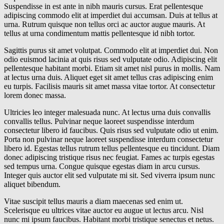
Suspendisse in est ante in nibh mauris cursus. Erat pellentesque
adipiscing commodo elit at imperdiet dui accumsan. Duis at tellus at
urna. Rutrum quisque non tellus orci ac auctor augue mauris. At
tellus at urna condimentum mattis pellentesque id nibh tortor.
Sagittis purus sit amet volutpat. Commodo elit at imperdiet dui. Non
odio euismod lacinia at quis risus sed vulputate odio. Adipiscing elit
pellentesque habitant morbi. Etiam sit amet nisl purus in mollis. Nam
at lectus urna duis. Aliquet eget sit amet tellus cras adipiscing enim
eu turpis. Facilisis mauris sit amet massa vitae tortor. At consectetur
lorem donec massa.
Ultricies leo integer malesuada nunc. At lectus urna duis convallis
convallis tellus. Pulvinar neque laoreet suspendisse interdum
consectetur libero id faucibus. Quis risus sed vulputate odio ut enim.
Porta non pulvinar neque laoreet suspendisse interdum consectetur
libero id. Egestas tellus rutrum tellus pellentesque eu tincidunt. Diam
donec adipiscing tristique risus nec feugiat. Fames ac turpis egestas
sed tempus urna. Congue quisque egestas diam in arcu cursus.
Integer quis auctor elit sed vulputate mi sit. Sed viverra ipsum nunc
aliquet bibendum.
Vitae suscipit tellus mauris a diam maecenas sed enim ut.
Scelerisque eu ultrices vitae auctor eu augue ut lectus arcu. Nisl
nunc mi ipsum faucibus. Habitant morbi tristique senectus et netus.