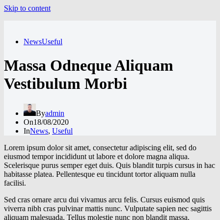
Skip to content
News
Useful
Massa Odneque Aliquam
Vestibulum Morbi
By
admin
On
18/08/2020
In
News
,
Useful
Lorem ipsum dolor sit amet, consectetur adipiscing elit, sed do
eiusmod tempor incididunt ut labore et dolore magna aliqua.
Scelerisque purus semper eget duis. Quis blandit turpis cursus in hac
habitasse platea. Pellentesque eu tincidunt tortor aliquam nulla
facilisi.
Sed cras ornare arcu dui vivamus arcu felis. Cursus euismod quis
viverra nibh cras pulvinar mattis nunc. Vulputate sapien nec sagittis
aliquam malesuada. Tellus molestie nunc non blandit massa.